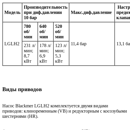
Производительность
Настр
Модель
при диф.давлении
Макс.диф.давление
предо
10 бар
клапа
780
640
520
об/
об/
об/
мин
мин
мин
LGLH2
11,4 бар
13,1 б
231 л/
178 л/
123 л/
мин;
мин;
мин;
8,7
6,9
5,3
кВт
кВт
кВт
Виды приводов
Насос Blackmer LGLH2 комплектуется двумя видами
приводов: клиноременным (VB) и редукторным с косозубыми
шестернями (HR).